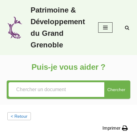
Patrimoine &
Aller
Développement
au
contenu
du Grand
Grenoble
Puis-je vous aider ?
Chercher
< Retour
Imprimer