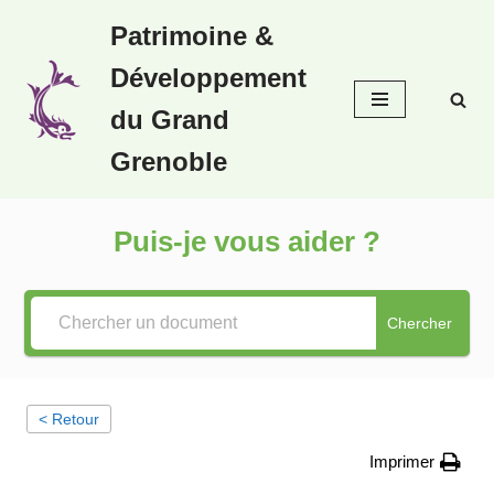
Patrimoine &
Aller
Développement
au
contenu
du Grand
Grenoble
Puis-je vous aider ?
Chercher
< Retour
Imprimer