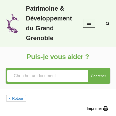
Patrimoine &
Aller
Développement
au
contenu
du Grand
Grenoble
Puis-je vous aider ?
Chercher
< Retour
Imprimer