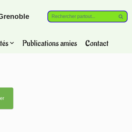
Grenoble
tés
Publications amies
Contact
?
er