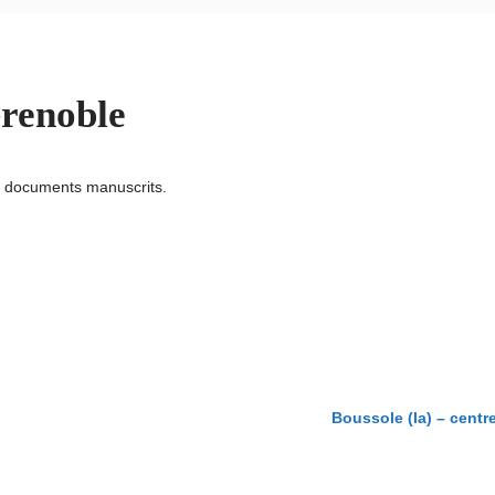
Grenoble
u documents manuscrits.
Boussole (la) – centr