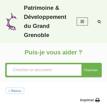
Patrimoine &
Aller
Développement
au
contenu
du Grand
Grenoble
Puis-je vous aider ?
Chercher
< Retour
Imprimer