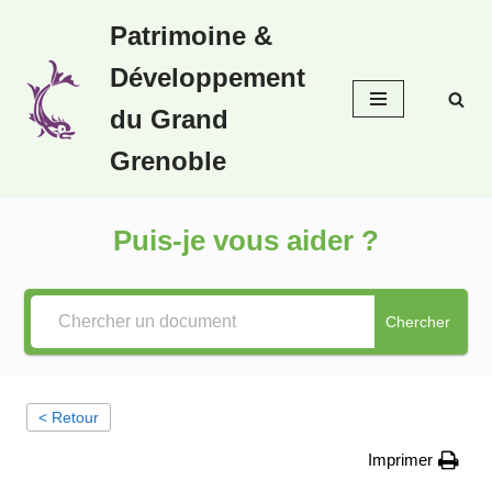
Patrimoine &
Aller
Développement
au
contenu
du Grand
Grenoble
Puis-je vous aider ?
Chercher
< Retour
Imprimer