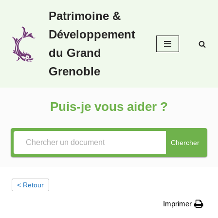
Patrimoine &
Aller
Développement
au
contenu
du Grand
Grenoble
Puis-je vous aider ?
Chercher
< Retour
Imprimer