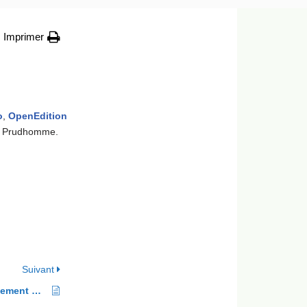
Imprimer
o
,
OpenEdition
ste Prudhomme.
Suivant
Cabinet d’histoire naturelle (actuellement Muséum) de Grenoble