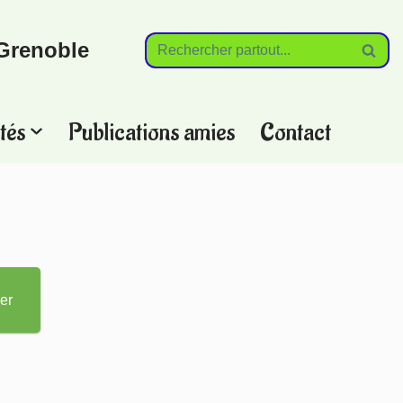
Grenoble
tés
Publications amies
Contact
?
er