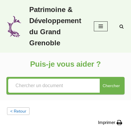
Patrimoine &
Aller
Développement
au
contenu
du Grand
Grenoble
Puis-je vous aider ?
Chercher
< Retour
Imprimer