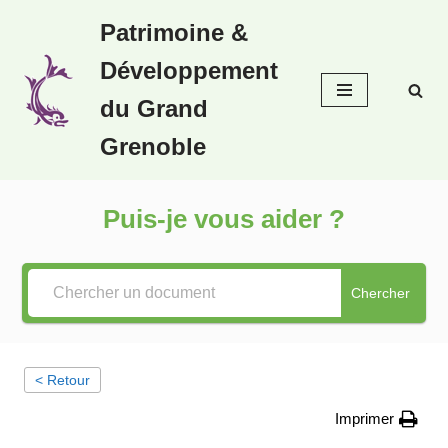
Patrimoine &
Aller
Développement
au
contenu
du Grand
Grenoble
Puis-je vous aider ?
Chercher
< Retour
Imprimer