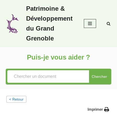
Patrimoine &
Aller
Développement
au
contenu
du Grand
Grenoble
Puis-je vous aider ?
Chercher
< Retour
Imprimer