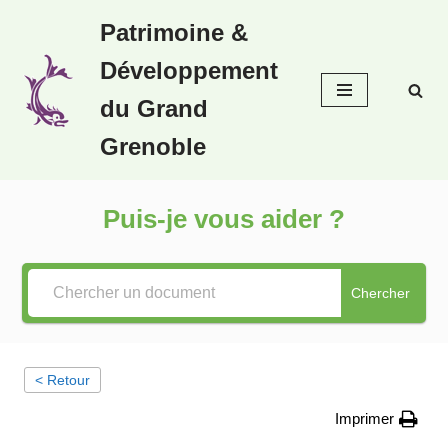
Patrimoine &
Aller
Développement
au
contenu
du Grand
Grenoble
Puis-je vous aider ?
Chercher
< Retour
Imprimer