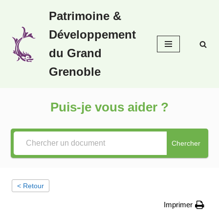
Patrimoine &
Aller
Développement
au
contenu
du Grand
Grenoble
Puis-je vous aider ?
Chercher
< Retour
Imprimer