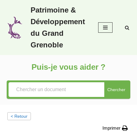
Patrimoine &
Aller
Développement
au
contenu
du Grand
Grenoble
Puis-je vous aider ?
Chercher
< Retour
Imprimer