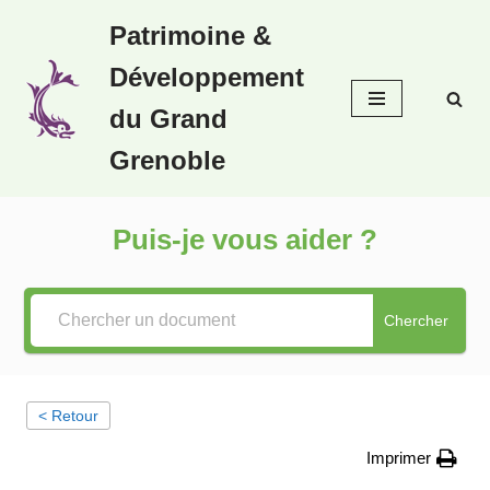
Patrimoine &
Aller
Développement
au
contenu
du Grand
Grenoble
Puis-je vous aider ?
Chercher
< Retour
Imprimer