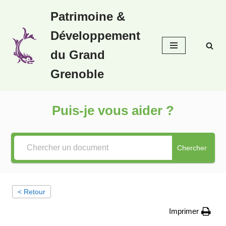
Patrimoine &
Aller
Développement
au
contenu
du Grand
Grenoble
Puis-je vous aider ?
Chercher
< Retour
Imprimer