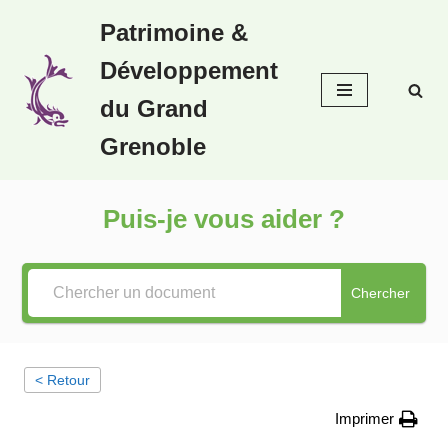
Patrimoine &
Aller
Développement
au
contenu
du Grand
Grenoble
Puis-je vous aider ?
Chercher
< Retour
Imprimer