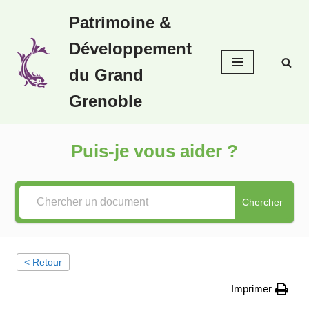
Patrimoine &
Aller
Développement
au
contenu
du Grand
Grenoble
Puis-je vous aider ?
Chercher
< Retour
Imprimer