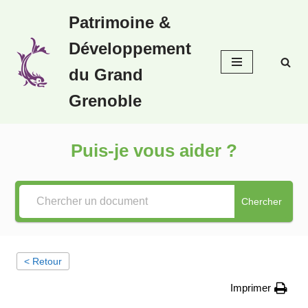
Patrimoine &
Aller
Développement
au
contenu
du Grand
Grenoble
Puis-je vous aider ?
Chercher
< Retour
Imprimer