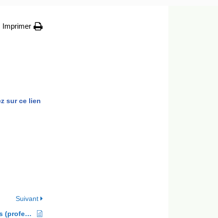
Imprimer
z sur ce lien
Suivant
CHEVALLIER Joseph, Jean-Jacques (professeur de faculté à Grenoble)