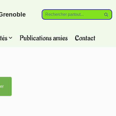
Grenoble
tés
Publications amies
Contact
?
er