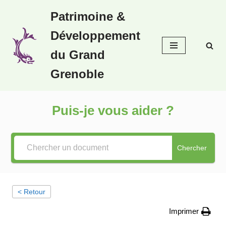
Patrimoine &
Aller
Développement
au
contenu
du Grand
Grenoble
Puis-je vous aider ?
Chercher
< Retour
Imprimer