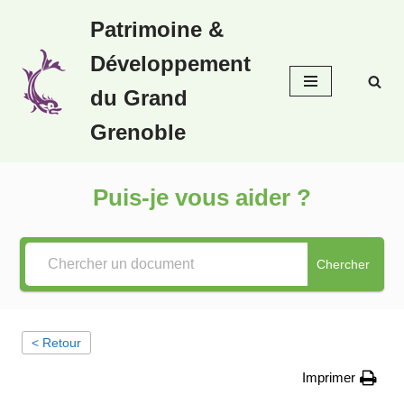
Patrimoine &
Aller
Développement
au
contenu
du Grand
Grenoble
Puis-je vous aider ?
Chercher
< Retour
Imprimer