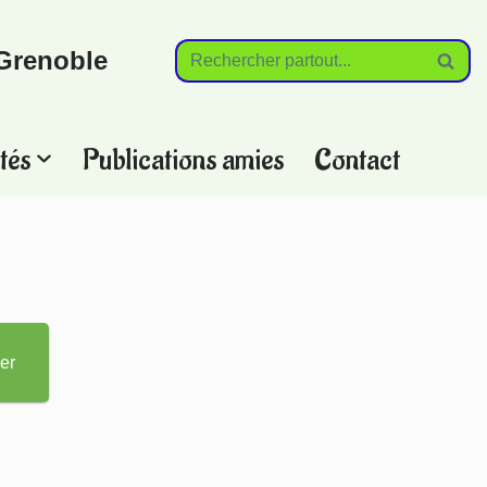
Grenoble
tés
Publications amies
Contact
?
er