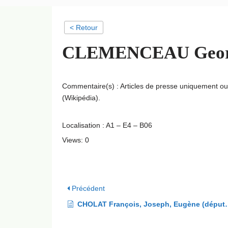
< Retour
CLEMENCEAU George
Commentaire(s) : Articles de presse uniquement o
(Wikipédia).
Localisation : A1 – E4 – B06
Views: 0
Précédent
CHOLAT François, Joseph, Eugène (député de l’Isère en 1848)