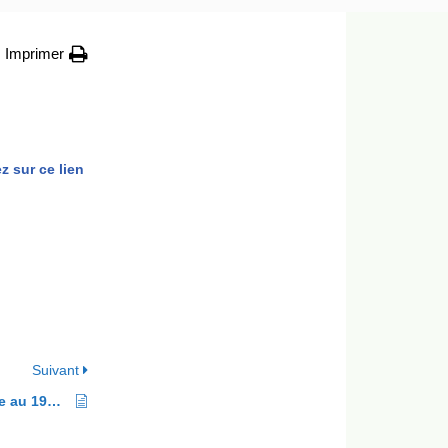
Imprimer
z sur ce lien
Suivant
CLÉMENT Étienne (député de l’Isère au 19ème s.)