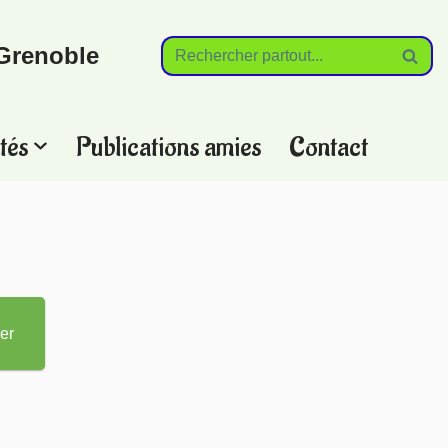
Grenoble
tés
Publications amies
Contact
?
er