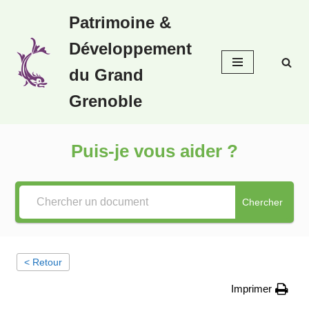
Patrimoine &
Aller
Développement
au
contenu
du Grand
Grenoble
Puis-je vous aider ?
Chercher
< Retour
Imprimer