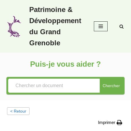
Patrimoine &
Aller
Développement
au
contenu
du Grand
Grenoble
Puis-je vous aider ?
Chercher
< Retour
Imprimer