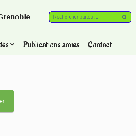
Grenoble
tés
Publications amies
Contact
?
er