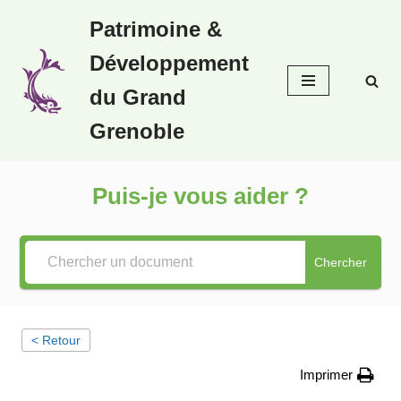
Patrimoine &
Aller
Développement
au
contenu
du Grand
Grenoble
Puis-je vous aider ?
Chercher
< Retour
Imprimer