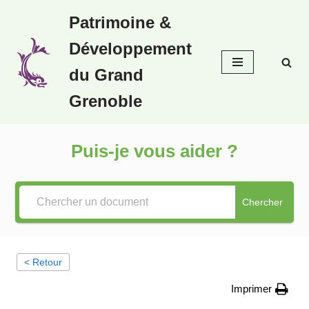
Patrimoine &
Aller
Développement
au
contenu
du Grand
Grenoble
Puis-je vous aider ?
Chercher
< Retour
Imprimer