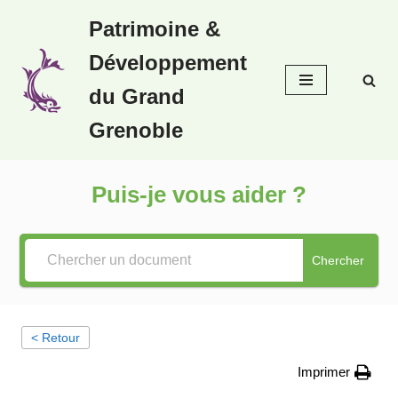
Patrimoine &
Aller
Développement
au
contenu
du Grand
Grenoble
Puis-je vous aider ?
Chercher
< Retour
Imprimer