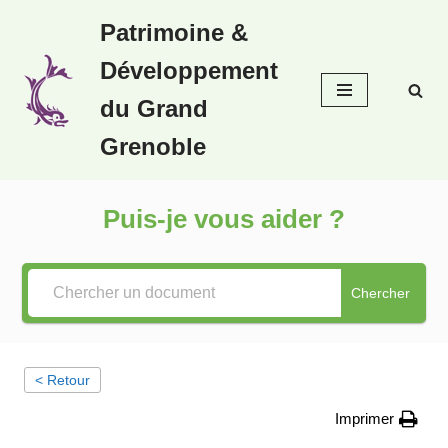
Patrimoine &
Aller
Développement
au
contenu
du Grand
Grenoble
Puis-je vous aider ?
Chercher
< Retour
Imprimer