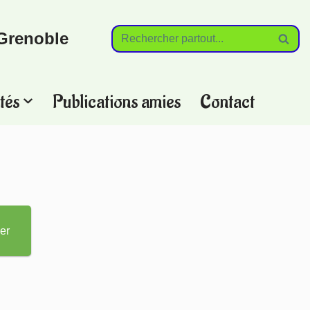
Grenoble
tés
Publications amies
Contact
?
er