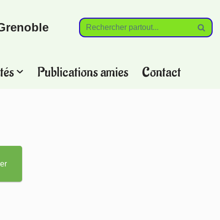
Grenoble
tés
Publications amies
Contact
?
er