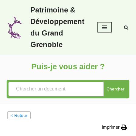
Patrimoine &
Aller
Développement
au
contenu
du Grand
Grenoble
Puis-je vous aider ?
Chercher
< Retour
Imprimer