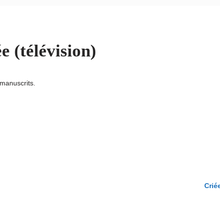
 (télévision)
manuscrits.
Crié