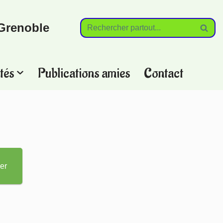
Grenoble
tés
Publications amies
Contact
?
er