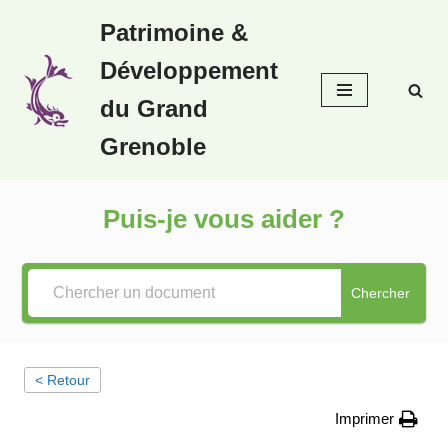
Patrimoine &
Aller
Développement
au
contenu
du Grand
Grenoble
Puis-je vous aider ?
Chercher
< Retour
Imprimer