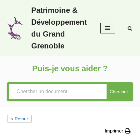
Patrimoine &
Aller
Développement
au
contenu
du Grand
Grenoble
Puis-je vous aider ?
Chercher
< Retour
Imprimer