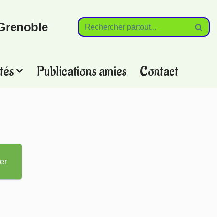
Grenoble
tés
Publications amies
Contact
?
er