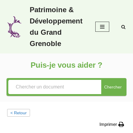
Patrimoine &
Aller
Développement
au
contenu
du Grand
Grenoble
Puis-je vous aider ?
Chercher
< Retour
Imprimer