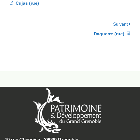
Cujas (rue)
Suivant
Daguerre (rue)
10 rue Chenoise - 38000 Grenoble