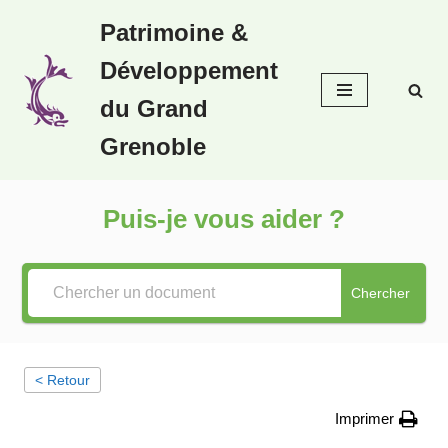
Patrimoine &
Aller
Développement
au
contenu
du Grand
Grenoble
Puis-je vous aider ?
Chercher
< Retour
Imprimer