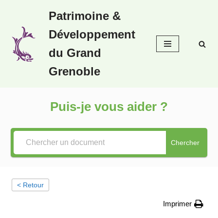
Patrimoine &
Aller
Développement
au
contenu
du Grand
Grenoble
Puis-je vous aider ?
Chercher
< Retour
Imprimer