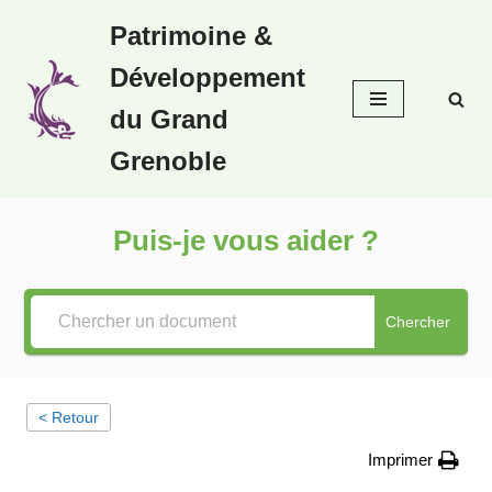
Patrimoine &
Aller
Développement
au
contenu
du Grand
Grenoble
Puis-je vous aider ?
Chercher
< Retour
Imprimer