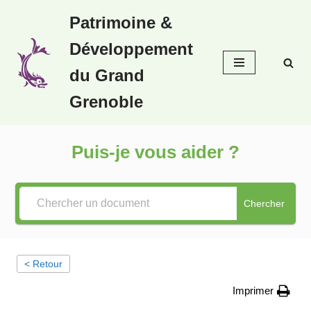
Patrimoine &
Aller
Développement
au
contenu
du Grand
Grenoble
Puis-je vous aider ?
Chercher
< Retour
Imprimer