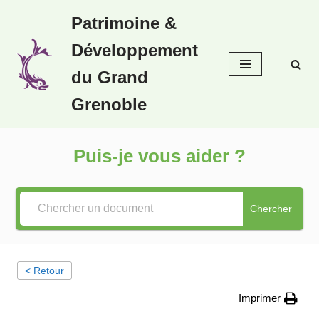
Patrimoine &
Aller
Développement
au
contenu
du Grand
Grenoble
Puis-je vous aider ?
Chercher
< Retour
Imprimer