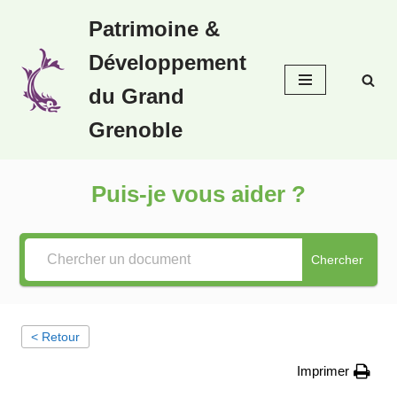
Patrimoine &
Aller
Développement
au
contenu
du Grand
Grenoble
Puis-je vous aider ?
Chercher
< Retour
Imprimer