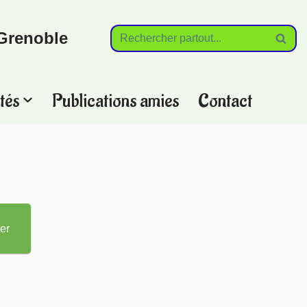
Grenoble
tés
Publications amies
Contact
?
er