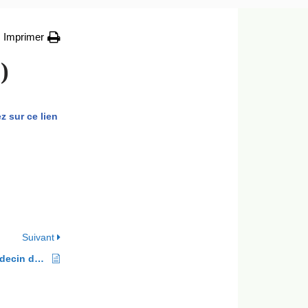
Imprimer
)
z sur ce lien
Suivant
DOYON Pierre, Adolphe, Adrien (médecin dermatologue)