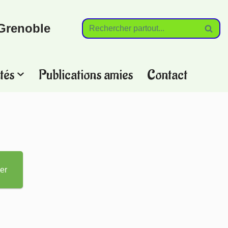
Grenoble
tés
Publications amies
Contact
?
er