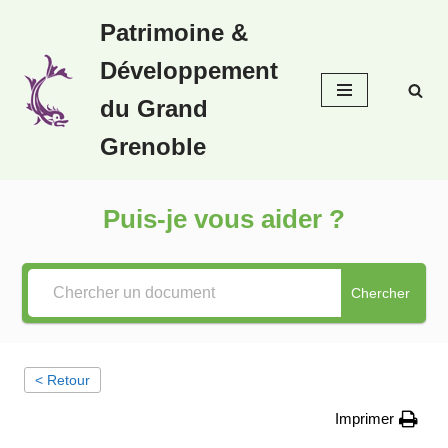
Patrimoine &
Aller
Développement
au
contenu
du Grand
Grenoble
Puis-je vous aider ?
Chercher
< Retour
Imprimer