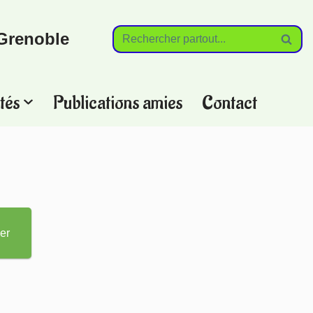
Grenoble
tés
Publications amies
Contact
?
er