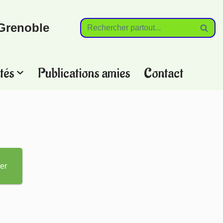
Grenoble
tés
Publications amies
Contact
?
er